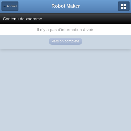
Robot Maker
← Accueil
Contenu de xaerome
Il n'y a pas d'information à voir.
Version complète