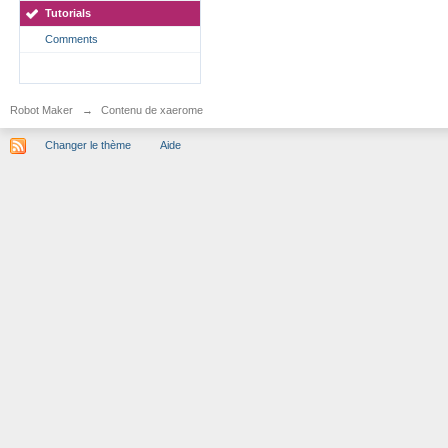
Tutorials
Comments
Robot Maker
→
Contenu de xaerome
Changer le thème
Aide