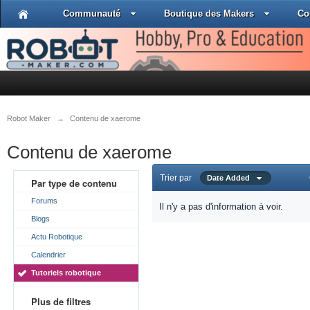
Communauté
Boutique des Makers
Co
Robot Maker
→
Contenu de xaerome
Contenu de xaerome
Trier par
Date Added
Par type de contenu
Forums
Il n'y a pas d'information à voir.
Blogs
Actu Robotique
Calendrier
Tutoriels robotique
Plus de filtres