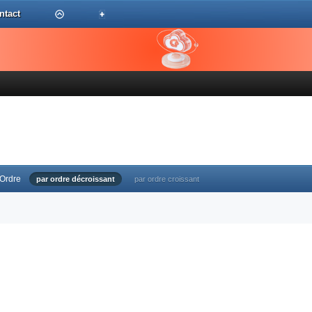
ntact
Ordre
par ordre décroissant
par ordre croissant