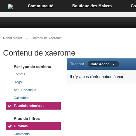
Communauté
Boutique des Makers
Co
Robot Maker
→
Contenu de xaerome
Contenu de xaerome
Trier par
Date Added
Par type de contenu
Forums
Il n'y a pas d'information à voir.
Blogs
Actu Robotique
Calendrier
Tutoriels robotique
Plus de filtres
Tutorials
Comments