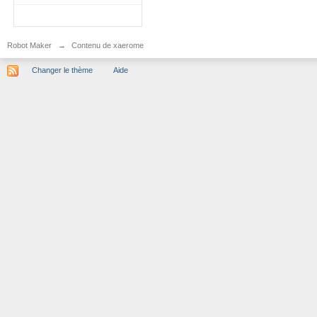
Robot Maker
→
Contenu de xaerome
Changer le thème
Aide