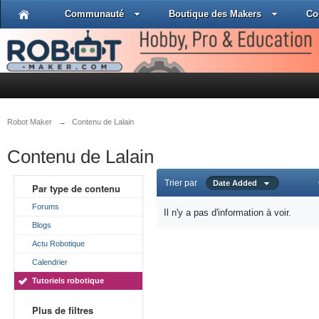
Communauté
Boutique des Makers
Co
Robot Maker
→
Contenu de Lalain
Contenu de Lalain
Trier par
Date Added
Par type de contenu
Forums
Il n'y a pas d'information à voir.
Blogs
Actu Robotique
Calendrier
Tutoriels robotique
Plus de filtres