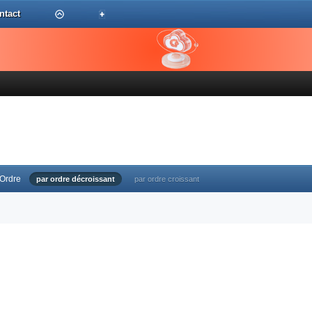
ntact
Ordre
par ordre décroissant
par ordre croissant