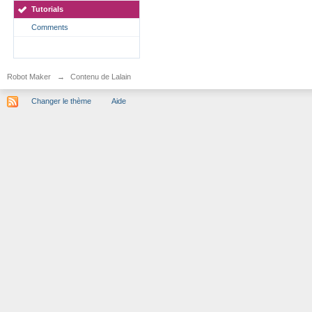
Tutorials
Comments
Robot Maker
→
Contenu de Lalain
Changer le thème
Aide