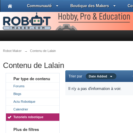
Communauté
Boutique des Makers
Co
Robot Maker
→
Contenu de Lalain
Contenu de Lalain
Trier par
Date Added
Par type de contenu
Forums
Il n'y a pas d'information à voir.
Blogs
Actu Robotique
Calendrier
Tutoriels robotique
Plus de filtres