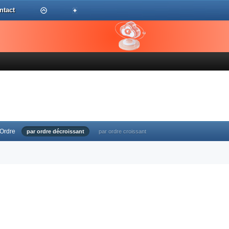
ntact
Ordre
par ordre décroissant
par ordre croissant