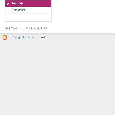
Tutorials
Comments
Robot Maker
→
Contenu de Lalain
Changer le thème
Aide