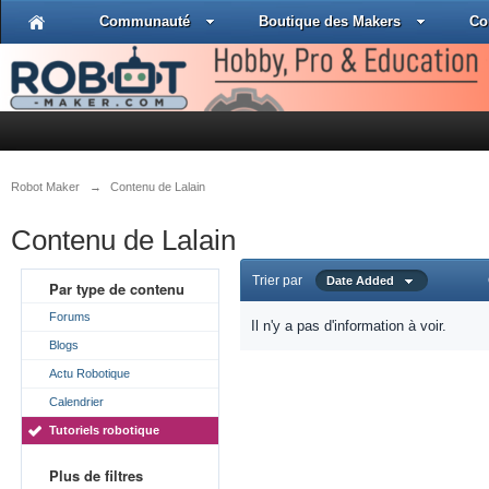
Communauté
Boutique des Makers
Co
Robot Maker
→
Contenu de Lalain
Contenu de Lalain
Trier par
Date Added
Par type de contenu
Forums
Il n'y a pas d'information à voir.
Blogs
Actu Robotique
Calendrier
Tutoriels robotique
Plus de filtres