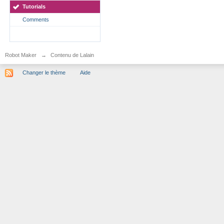
Tutorials
Comments
Robot Maker
→
Contenu de Lalain
Changer le thème
Aide