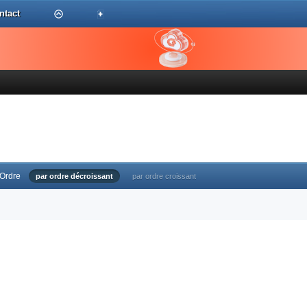
ntact
Ordre
par ordre décroissant
par ordre croissant