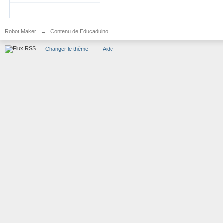
Robot Maker
→
Contenu de Educaduino
Changer le thème
Aide