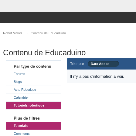
Robot Maker
→
Contenu de Educaduino
Contenu de Educaduino
Trier par
Date Added
Par type de contenu
Forums
Il n'y a pas d'information à voir.
Blogs
Actu Robotique
Calendrier
Tutoriels robotique
Plus de filtres
Tutorials
Comments