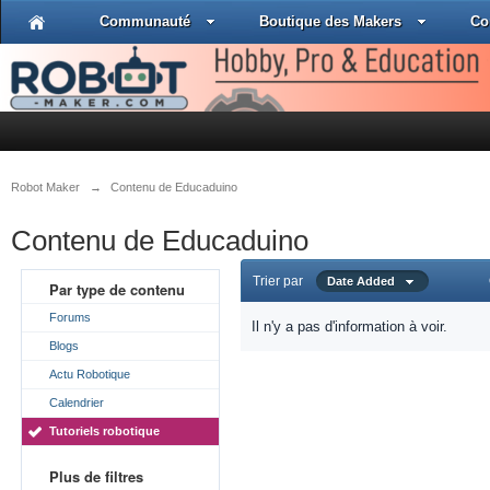
Communauté
Boutique des Makers
Co
Robot Maker
→
Contenu de Educaduino
Contenu de Educaduino
Trier par
Date Added
Par type de contenu
Forums
Il n'y a pas d'information à voir.
Blogs
Actu Robotique
Calendrier
Tutoriels robotique
Plus de filtres