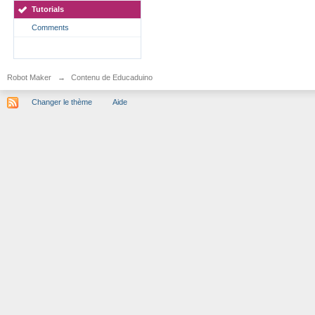
Tutorials
Comments
Robot Maker
→
Contenu de Educaduino
Changer le thème
Aide