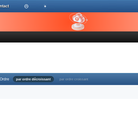
ntact
Ordre
par ordre décroissant
par ordre croissant