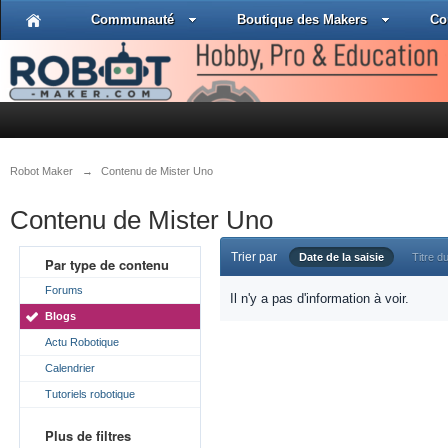
Communauté
Boutique des Makers
Co
Robot Maker
→
Contenu de Mister Uno
Contenu de Mister Uno
Trier par
Date de la saisie
Titre du
Par type de contenu
Forums
Il n'y a pas d'information à voir.
Blogs
Actu Robotique
Calendrier
Tutoriels robotique
Plus de filtres