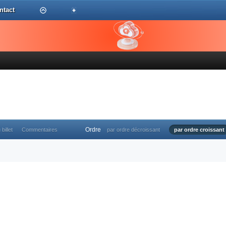
ntact
Ordre
 billet
Commentaires
par ordre décroissant
par ordre croissant