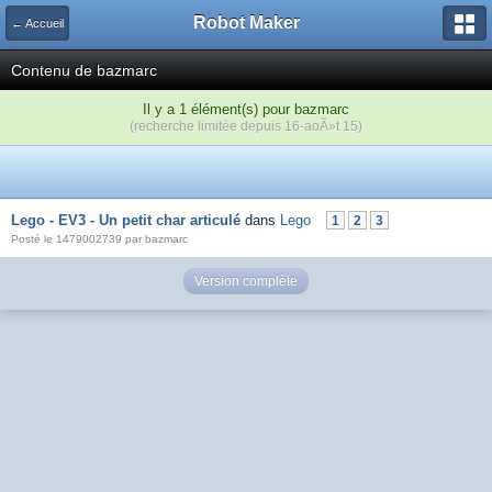
Robot Maker
← Accueil
Contenu de bazmarc
Il y a 1 élément(s) pour bazmarc
(recherche limitée depuis 16-aoÃ»t 15)
Lego - EV3 - Un petit char articulé
dans
Lego
1
2
3
Posté le 1479002739 par bazmarc
Version complète