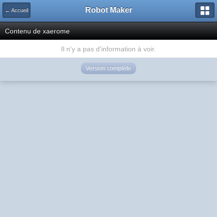
Robot Maker
← Accueil
Contenu de xaerome
Il n'y a pas d'information à voir.
Version complète