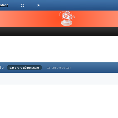
ntact
dre
par ordre décroissant
par ordre croissant