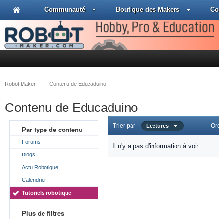
Communauté
Boutique des Makers
Co
Robot Maker
→
Contenu de Educaduino
Contenu de Educaduino
Trier par
Or
Lectures
Par type de contenu
Forums
Il n'y a pas d'information à voir.
Blogs
Actu Robotique
Calendrier
Tutoriels robotique
Plus de filtres