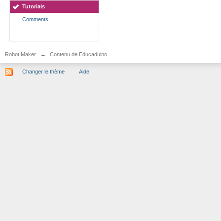
Tutorials
Comments
Robot Maker
→
Contenu de Educaduino
Changer le thème
Aide