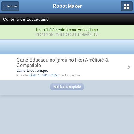
Robot Maker
← Accueil
Contenu de Educaduino
Il y a 1 élément(s) pour Educaduino
(recherche limitée depuis 14-aoÃ»t 15)
Carte Educaduino (arduino like) Amélioré &
Compatible
Dans Electronique
Posté le
dÃ©c. 10 2015 03:56
par Educaduino
Version complète