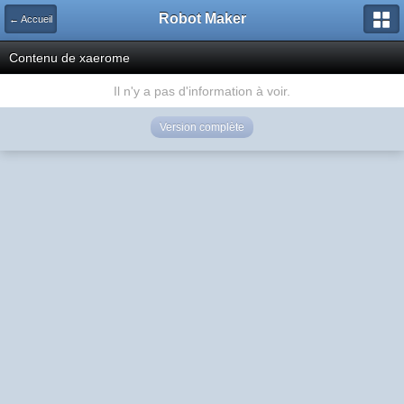
Robot Maker
← Accueil
Contenu de xaerome
Il n'y a pas d'information à voir.
Version complète