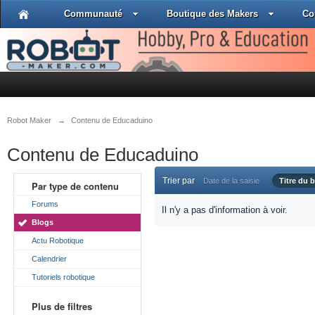
Communauté
Boutique des Makers
Co
Robot Maker
→
Contenu de Educaduino
Contenu de Educaduino
Trier par
Date de la saisie
Titre du b
Par type de contenu
Forums
Il n'y a pas d'information à voir.
Blogs
Actu Robotique
Calendrier
Tutoriels robotique
Plus de filtres