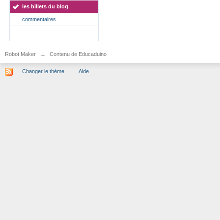
les billets du blog
commentaires
Robot Maker
→
Contenu de Educaduino
Changer le thème
Aide