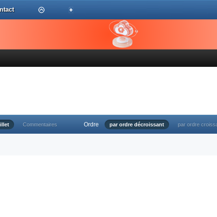
ntact
Ordre
illet
Commentaires
par ordre décroissant
par ordre croiss