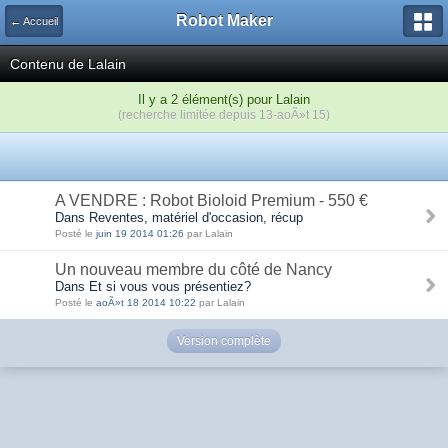
Robot Maker
← Accueil
Contenu de Lalain
Il y a 2 élément(s) pour Lalain
(recherche limitée depuis 13-aoÃ»t 15)
A VENDRE : Robot Bioloid Premium - 550 €
Dans Reventes, matériel d'occasion, récup
Posté le
juin 19 2014 01:26
par Lalain
Un nouveau membre du côté de Nancy
Dans Et si vous vous présentiez?
Posté le
aoÃ»t 18 2014 10:22
par Lalain
Version complète