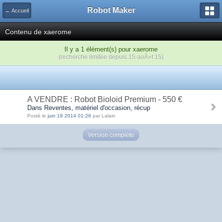
Robot Maker
← Accueil
Contenu de xaerome
Il y a 1 élément(s) pour xaerome
(recherche limitée depuis 15-aoÃ»t 15)
A VENDRE : Robot Bioloid Premium - 550 €
Dans Reventes, matériel d'occasion, récup
Posté le
juin 19 2014 01:26
par Lalain
Version complète