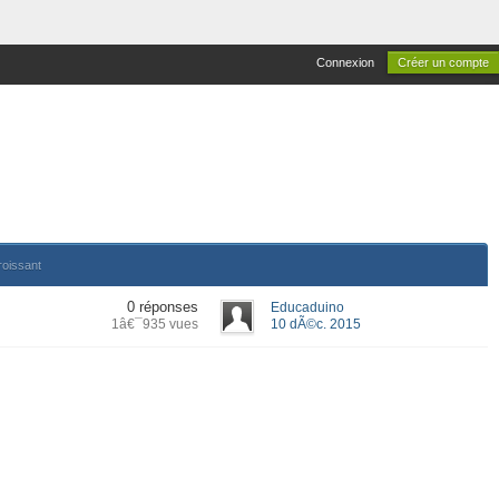
Connexion
Créer un compte
roissant
0 réponses
Educaduino
1â€¯935 vues
10 dÃ©c. 2015