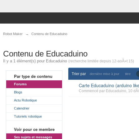
Robot Maker
→
Contenu de Educaduino
Contenu de Educaduino
Il y a 1 élément(s) pour Educaduino
(recherche limitée depuis 12-aoÃ»t 15)
Trier par
dernière mise à jour
titre
Par type de contenu
Forums
Carte Educaduino (arduino lik
Commencé par
Educaduino
, 10 dÃ
Blogs
Actu Robotique
Calendrier
Tutoriels robotique
Voir pour ce membre
Ses sujets et messages