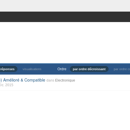
Ordre
réponses
visualisations
par ordre décroissant
par ordre c
e) Amélioré & Compatible
dans
Electronique
©c. 2015