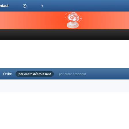
ntact
Ordre
par ordre décroissant
par ordre croissant