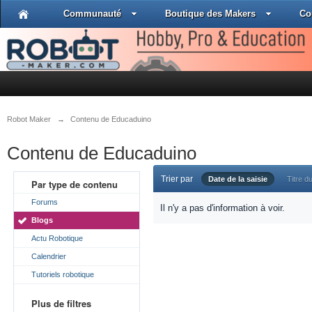
Communauté
Boutique des Makers
Co
Robot Maker
→
Contenu de Educaduino
Contenu de Educaduino
Trier par
Date de la saisie
Titre du
Par type de contenu
Forums
Il n'y a pas d'information à voir.
Blogs
Actu Robotique
Calendrier
Tutoriels robotique
Plus de filtres