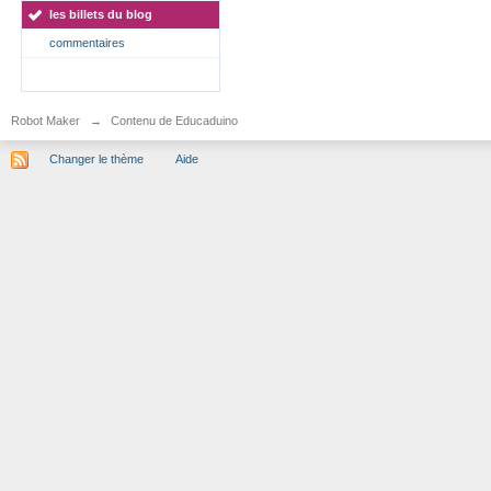
les billets du blog
commentaires
Robot Maker
→
Contenu de Educaduino
Changer le thème
Aide