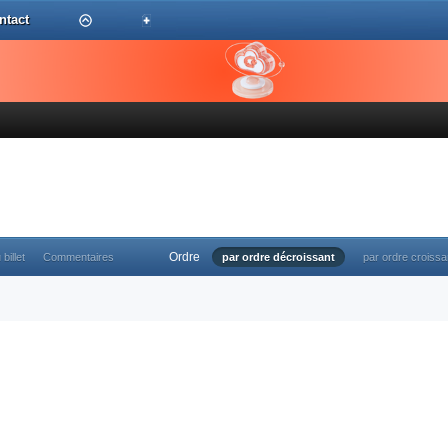
ntact
Ordre
 billet
Commentaires
par ordre décroissant
par ordre croissa