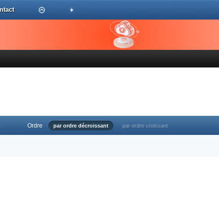
ntact
Ordre
e
par ordre décroissant
par ordre croissant