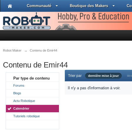
Communauté
Boutique des Makers
Co
Robot Maker
→
Contenu de Emir44
Contenu de Emir44
Trier par
dernière mise à jour
titr
Par type de contenu
Forums
Il n'y a pas d'information à voir.
Blogs
Actu Robotique
Calendrier
Tutoriels robotique