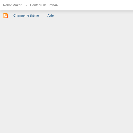
Robot Maker
→
Contenu de Emir44
Changer le thème
Aide