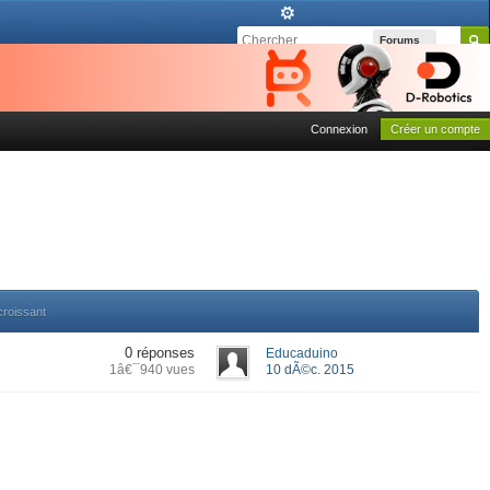
Forums
Connexion
Créer un compte
croissant
0 réponses
Educaduino
1â€¯940 vues
10 dÃ©c. 2015