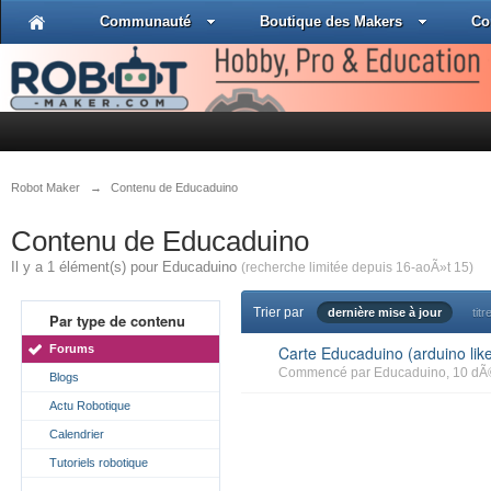
Communauté
Boutique des Makers
Co
Robot Maker
→
Contenu de Educaduino
Contenu de Educaduino
Il y a 1 élément(s) pour Educaduino
(recherche limitée depuis 16-aoÃ»t 15)
Trier par
dernière mise à jour
titr
Par type de contenu
Forums
Carte Educaduino (arduino lik
Commencé par
Educaduino
, 10 dÃ
Blogs
Actu Robotique
Calendrier
Tutoriels robotique