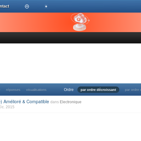
ntact
Ordre
e
réponses
visualisations
par ordre décroissant
par ordre 
e) Amélioré & Compatible
dans
Electronique
©c. 2015