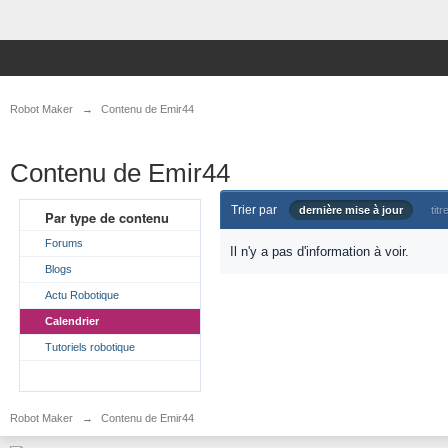
Robot Maker
→
Contenu de Emir44
Contenu de Emir44
Trier par
dernière mise à jour
titr
Par type de contenu
Forums
Il n'y a pas d'information à voir.
Blogs
Actu Robotique
Calendrier
Tutoriels robotique
Robot Maker
→
Contenu de Emir44