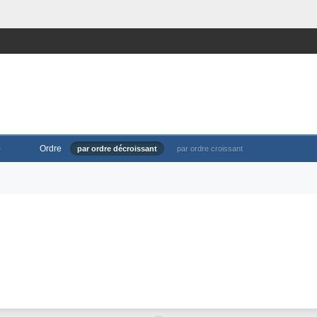
Ordre
e
par ordre décroissant
par ordre croissant