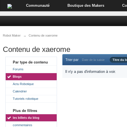
Communauté
Boutique des Makers
Co
Robot Maker
→
Contenu de xaerome
Contenu de xaerome
Trier par
Date de la saisie
Titre du b
Par type de contenu
Forums
Il n'y a pas d'information à voir.
Blogs
Actu Robotique
Calendrier
Tutoriels robotique
Plus de filtres
les billets du blog
commentaires