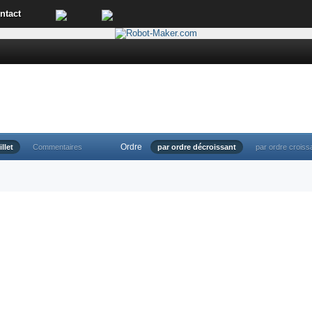
ntact
Ordre
illet
Commentaires
par ordre décroissant
par ordre croiss