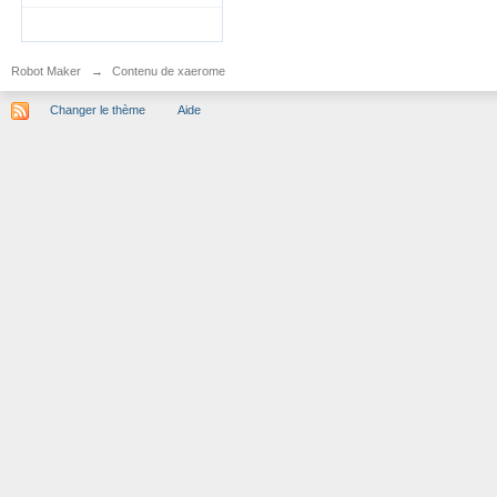
Robot Maker
→
Contenu de xaerome
Changer le thème
Aide