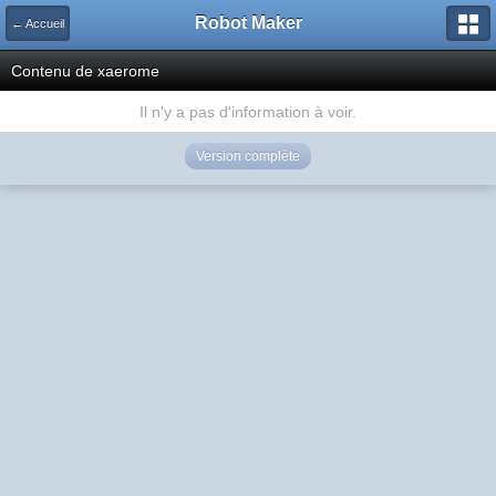
Robot Maker
← Accueil
Contenu de xaerome
Il n'y a pas d'information à voir.
Version complète