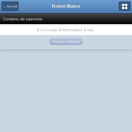
Robot Maker
← Accueil
Contenu de xaerome
Il n'y a pas d'information à voir.
Version complète