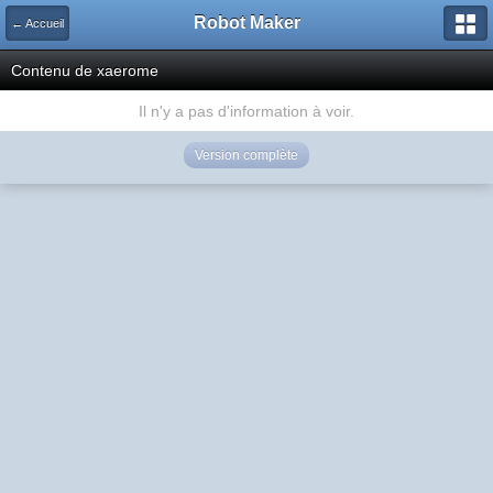
Robot Maker
← Accueil
Contenu de xaerome
Il n'y a pas d'information à voir.
Version complète