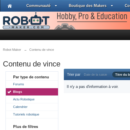
Communauté
Boutique des Makers
Co
Robot Maker
→
Contenu de vince
Contenu de vince
Trier par
Date de la saisie
Titre du b
Par type de contenu
Forums
Il n'y a pas d'information à voir.
Blogs
Actu Robotique
Calendrier
Tutoriels robotique
Plus de filtres