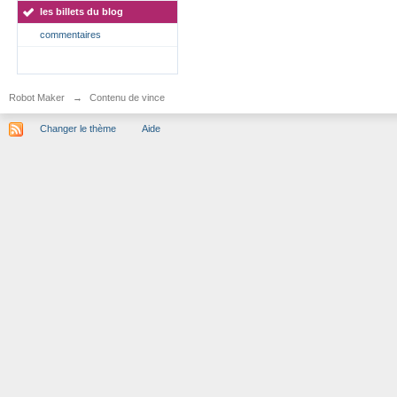
les billets du blog
commentaires
Robot Maker
→
Contenu de vince
Changer le thème
Aide