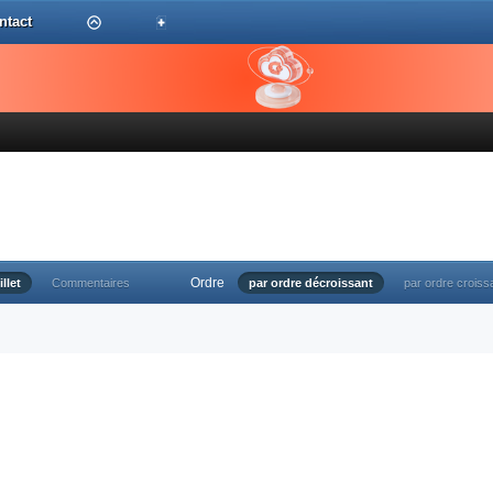
ntact
Ordre
illet
Commentaires
par ordre décroissant
par ordre croiss