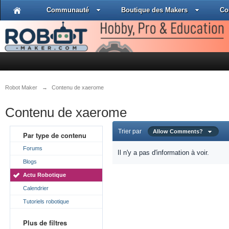
Communauté
Boutique des Makers
Co
Robot Maker
→
Contenu de xaerome
Contenu de xaerome
Trier par
Allow Comments?
Par type de contenu
Forums
Il n'y a pas d'information à voir.
Blogs
Actu Robotique
Calendrier
Tutoriels robotique
Plus de filtres