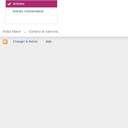
Articles
Articles commentaires
Robot Maker
→
Contenu de xaerome
Changer le thème
Aide