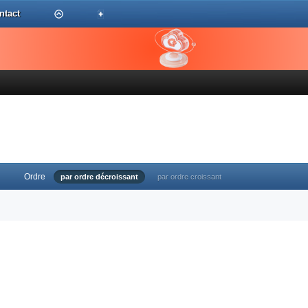
ntact
Ordre
par ordre décroissant
par ordre croissant