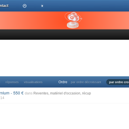
ntact
Ordre
e
réponses
visualisations
par ordre décroissant
par ordre cro
remium - 550
dans
Reventes, matériel d'occasion, récup
014