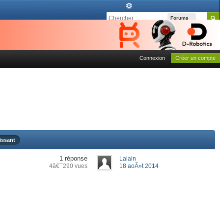
Forums
Connexion
Créer un compte
issant
1 réponse
Lalain
4â€¯290 vues
18 aoÃ»t 2014