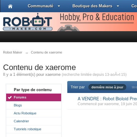
Communauté
Boutique des Makers
Co
Robot Maker
→
Contenu de xaerome
Contenu de xaerome
Il y a 1 élément(s) pour xaerome
(recherche limitée depuis 13-aoÃ»t 15)
Trier par
dernière mise à jour
titr
Par type de contenu
Forums
A VENDRE : Robot Bioloid P
Commencé par
xaerome
, 19 juin 2
Blogs
Actu Robotique
Calendrier
Tutoriels robotique