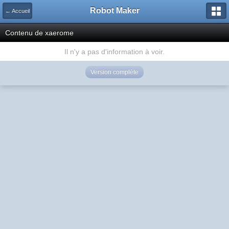
Robot Maker
← Accueil
Contenu de xaerome
Il n'y a pas d'information à voir.
Version complète