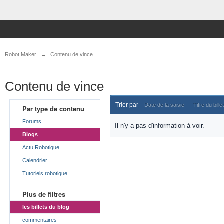
Robot Maker
→
Contenu de vince
Contenu de vince
Trier par
Date de la saisie
Titre du billet
Par type de contenu
Forums
Il n'y a pas d'information à voir.
Blogs
Actu Robotique
Calendrier
Tutoriels robotique
Plus de filtres
les billets du blog
commentaires