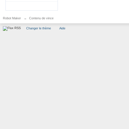
Robot Maker
→
Contenu de vince
Changer le thème
Aide