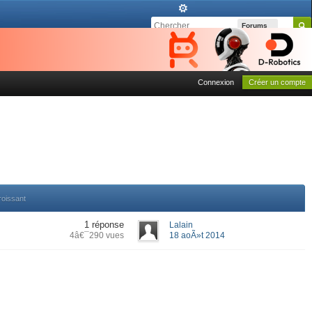
Forums
Connexion
Créer un compte
roissant
1 réponse
Lalain
4â€¯290 vues
18 aoÃ»t 2014