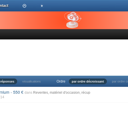
ntact
Ordre
réponses
visualisations
par ordre décroissant
par ordre c
remium - 550
dans
Reventes, matériel d'occasion, récup
014