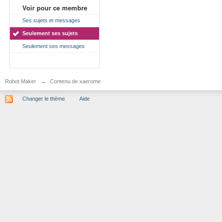
Voir pour ce membre
Ses sujets et messages
Seulement ses sujets
Seulement ses messages
Robot Maker
→
Contenu de xaerome
Changer le thème
Aide