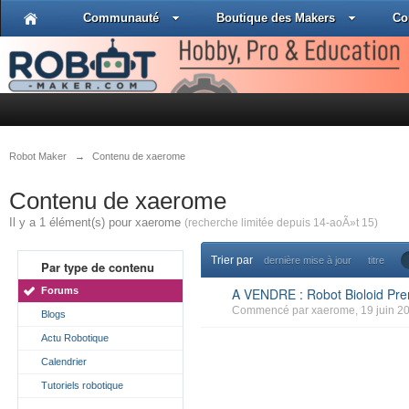
Communauté
Boutique des Makers
Co
Robot Maker
→
Contenu de xaerome
Contenu de xaerome
Il y a 1 élément(s) pour xaerome
(recherche limitée depuis 14-aoÃ»t 15)
Trier par
dernière mise à jour
titre
Par type de contenu
Forums
A VENDRE : Robot Bioloid P
Commencé par
xaerome
, 19 juin 2
Blogs
Actu Robotique
Calendrier
Tutoriels robotique