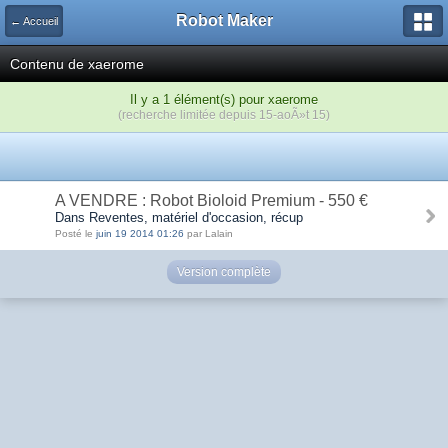
Robot Maker
← Accueil
Contenu de xaerome
Il y a 1 élément(s) pour xaerome
(recherche limitée depuis 15-aoÃ»t 15)
A VENDRE : Robot Bioloid Premium - 550 €
Dans Reventes, matériel d'occasion, récup
Posté le
juin 19 2014 01:26
par Lalain
Version complète