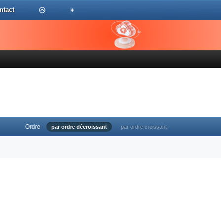
ntact
Ordre
par ordre décroissant
par ordre croissant