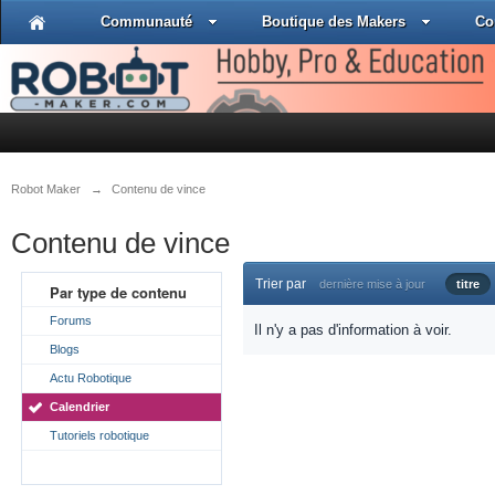
Communauté
Boutique des Makers
Co
Robot Maker
→
Contenu de vince
Contenu de vince
Trier par
dernière mise à jour
titre
Par type de contenu
Forums
Il n'y a pas d'information à voir.
Blogs
Actu Robotique
Calendrier
Tutoriels robotique