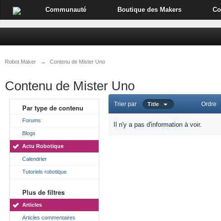
Communauté
Boutique des Makers
Co
Robot Maker
→
Contenu de Mister Uno
Contenu de Mister Uno
Trier par
Ordre
Title
Par type de contenu
Forums
Il n'y a pas d'information à voir.
Blogs
Actu Robotique
Calendrier
Tutoriels robotique
Plus de filtres
Articles
Articles commentaires