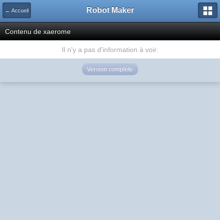
Robot Maker
← Accueil
Contenu de xaerome
Il n'y a pas d'information à voir.
Version complète