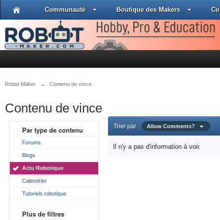
Communauté
Boutique des Makers
Co
Robot Maker
→
Contenu de vince
Contenu de vince
Trier par
Allow Comments?
Par type de contenu
Forums
Il n'y a pas d'information à voir.
Blogs
Actu Robotique
Calendrier
Tutoriels robotique
Plus de filtres