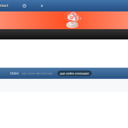
ntact
Ordre
par ordre décroissant
par ordre croissant