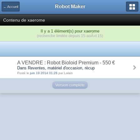
Robot Maker
← Accueil
Contenu de xaerome
Il y a 1 élément(s) pour xaerome
(recherche limitée depuis 15-aoÃ»t 15)
A VENDRE : Robot Bioloid Premium - 550 €
Dans Reventes, matériel d'occasion, récup
Posté le
juin 19 2014 01:26
par Lalain
Version complète