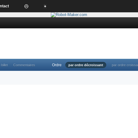
ntact
Ordre
 billet
Commentaires
par ordre décroissant
par ordre croissa