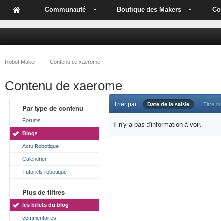
Communauté
Boutique des Makers
Co
Robot Maker
→
Contenu de xaerome
Contenu de xaerome
Trier par
Date de la saisie
Titre du
Par type de contenu
Forums
Il n'y a pas d'information à voir.
Blogs
Actu Robotique
Calendrier
Tutoriels robotique
Plus de filtres
les billets du blog
commentaires