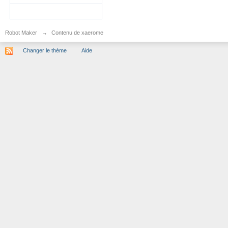
Robot Maker
→
Contenu de xaerome
Changer le thème
Aide