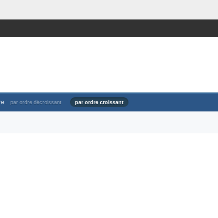
re
par ordre décroissant
par ordre croissant