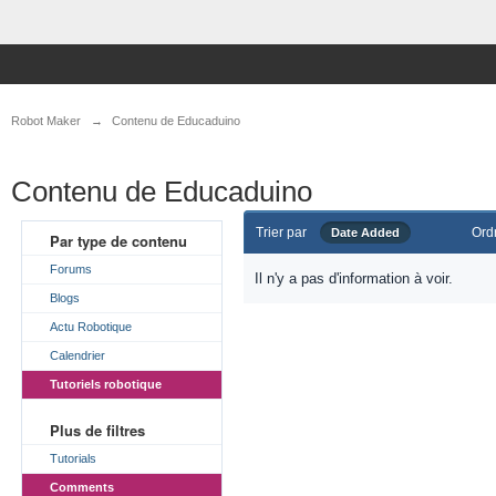
Robot Maker
→
Contenu de Educaduino
Contenu de Educaduino
Trier par
Ord
Date Added
Par type de contenu
Forums
Il n'y a pas d'information à voir.
Blogs
Actu Robotique
Calendrier
Tutoriels robotique
Plus de filtres
Tutorials
Comments