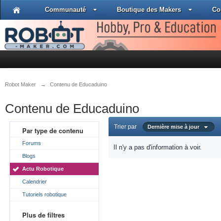
Communauté
Boutique des Makers
Co
Robot Maker
→
Contenu de Educaduino
Contenu de Educaduino
Trier par
Dernière mise à jour
Par type de contenu
Forums
Il n'y a pas d'information à voir.
Blogs
Actu Robotique
Calendrier
Tutoriels robotique
Plus de filtres