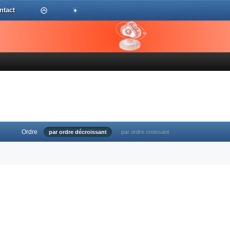
ntact
Ordre
par ordre décroissant
par ordre croissant