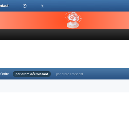
ntact
Ordre
par ordre décroissant
par ordre croissant