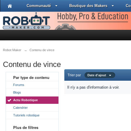
Communauté
Boutique des Makers
Co
Robot Maker
→
Contenu de vince
Contenu de vince
Trier par
Date d'ajout
Par type de contenu
Forums
Il n'y a pas d'information à voir.
Blogs
Actu Robotique
Calendrier
Tutoriels robotique
Plus de filtres