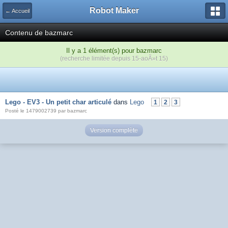
Robot Maker
← Accueil
Contenu de bazmarc
Il y a 1 élément(s) pour bazmarc
(recherche limitée depuis 15-aoÃ»t 15)
Lego - EV3 - Un petit char articulé
dans
Lego
1
2
3
Posté le 1479002739 par bazmarc
Version complète