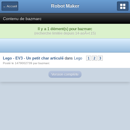
Robot Maker
← Accueil
Contenu de bazmarc
Il y a 1 élément(s) pour bazmarc
(recherche limitée depuis 14-aoÃ»t 15)
Lego - EV3 - Un petit char articulé
dans
Lego
1
2
3
Posté le 1479002739 par bazmarc
Version complète