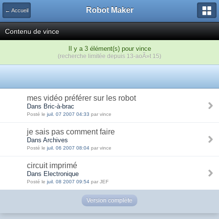
Robot Maker
← Accueil
Contenu de vince
Il y a 3 élément(s) pour vince
(recherche limitée depuis 13-aoÃ»t 15)
mes vidéo préférer sur les robot
Dans Bric-à-brac
Posté le
juil. 07 2007 04:33
par vince
je sais pas comment faire
Dans Archives
Posté le
juil. 06 2007 08:04
par vince
circuit imprimé
Dans Electronique
Posté le
juil. 08 2007 09:54
par JEF
Version complète