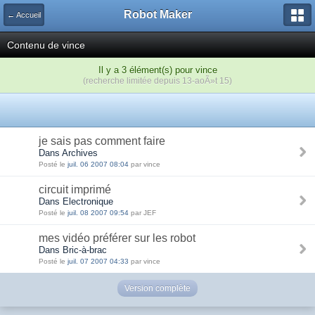
Robot Maker
← Accueil
Contenu de vince
Il y a 3 élément(s) pour vince
(recherche limitée depuis 13-aoÃ»t 15)
je sais pas comment faire
Dans Archives
Posté le
juil. 06 2007 08:04
par vince
circuit imprimé
Dans Electronique
Posté le
juil. 08 2007 09:54
par JEF
mes vidéo préférer sur les robot
Dans Bric-à-brac
Posté le
juil. 07 2007 04:33
par vince
Version complète