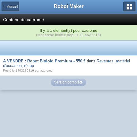
Robot Maker
← Accueil
Contenu de xaerome
Il y a 1 élément(s) pour xaerome
(recherche limitée depuis 13-aoÃ»t 15)
A VENDRE : Robot Bioloid Premium - 550 €
dans
Reventes, matériel
d'occasion, récup
Posté le 1403180816 par xaerome
Version complète