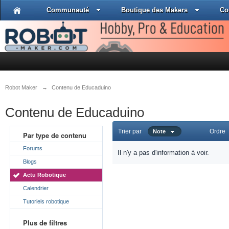
Communauté
Boutique des Makers
Co
Robot Maker
→
Contenu de Educaduino
Contenu de Educaduino
Trier par
Ordre
Note
Par type de contenu
Forums
Il n'y a pas d'information à voir.
Blogs
Actu Robotique
Calendrier
Tutoriels robotique
Plus de filtres