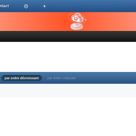
ntact
par ordre décroissant
par ordre croissant