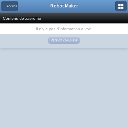
Robot Maker
← Accueil
Contenu de xaerome
Il n'y a pas d'information à voir.
Version complète